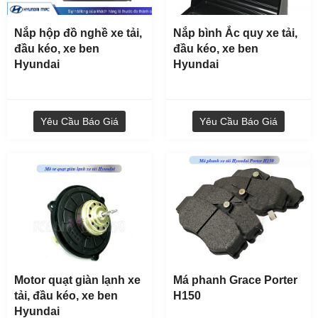
Nắp hộp đồ nghề xe tải,
Nắp bình Ắc quy xe tải,
đầu kéo, xe ben
đầu kéo, xe ben
Hyundai
Hyundai
Yêu Cầu Báo Giá
Yêu Cầu Báo Giá
Tay giật lốc kê thắng Hyundai 15 tấn, xe khách
Universe
Yêu Cầu Báo Giá
Motor quạt giàn lạnh xe
Má phanh Grace Porter
tải, đầu kéo, xe ben
H150
Hyundai