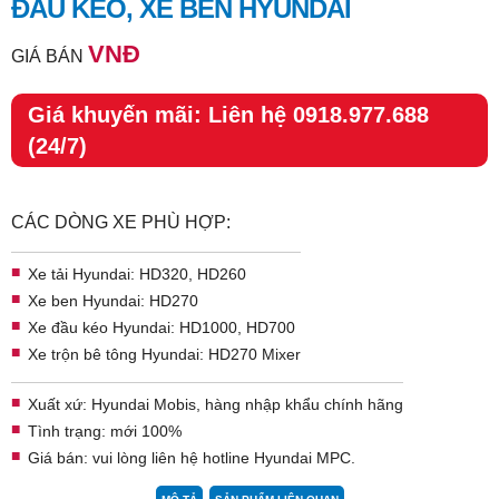
ĐẦU KÉO, XE BEN HYUNDAI
VNĐ
GIÁ BÁN
Giá khuyến mãi: Liên hệ 0918.977.688
(24/7)
CÁC DÒNG XE PHÙ HỢP:
Xe tải Hyundai
: HD320, HD260
Xe ben Hyundai
: HD270
Xe đầu kéo Hyundai
: HD1000, HD700
Xe trộn bê tông Hyundai
: HD270 Mixer​​
Xuất xứ: Hyundai Mobis, hàng nhập khẩu chính hãng
Tình trạng: mới 100%
Giá bán: vui lòng liên hệ hotline
Hyundai MPC
.