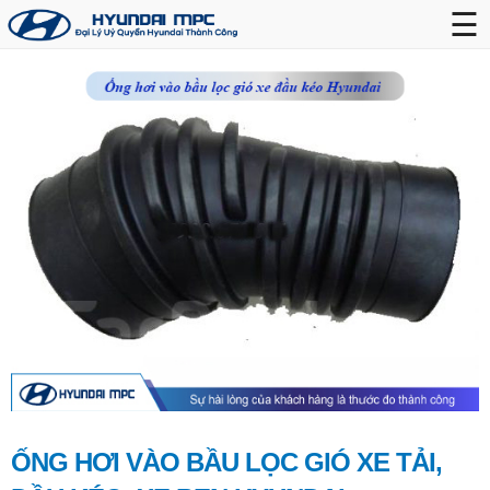
☰
ỐNG HƠI VÀO BẦU LỌC GIÓ XE TẢI,