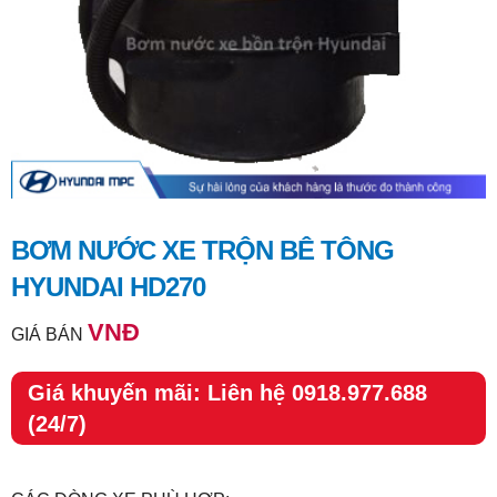
BƠM NƯỚC XE TRỘN BÊ TÔNG
HYUNDAI HD270
VNĐ
GIÁ BÁN
Giá khuyến mãi: Liên hệ 0918.977.688
(24/7)