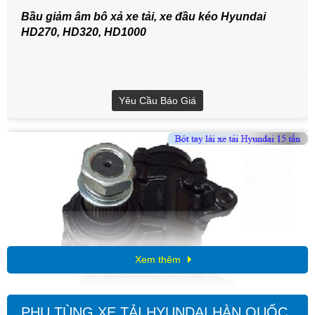
Bầu giảm âm bô xả xe tải, xe đầu kéo Hyundai
HD270, HD320, HD1000
Yêu Cầu Báo Giá
Xem thêm
PHỤ TÙNG XE TẢI HYUNDAI HÀN QUỐC