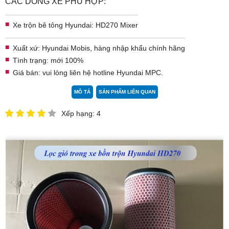
CÁC DÒNG XE PHÙ HỢP:
Xe trộn bê tông Hyundai
: HD270 Mixer​​
Xuất xứ: Hyundai Mobis, hàng nhập khẩu chính hãng
Tình trạng: mới 100%
Giá bán: vui lòng liên hệ hotline
Hyundai MPC
.
MÔ TẢ
SẢN PHẨM LIÊN QUAN
Xếp hạng: 4