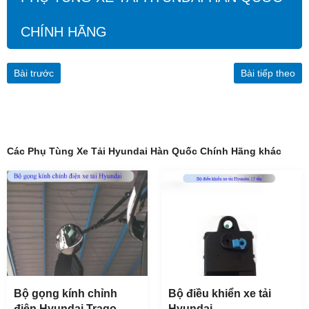
CHÍNH HÃNG
Bài trước
Bài tiếp theo
Bốt tay lái xe tải Hyundai HD270, HD320, HD700,
HD1000
Các Phụ Tùng Xe Tải Hyundai Hàn Quốc Chính Hãng khác
Yêu Cầu Báo Giá
Bản lề ca bô xe tải Hyundai HD320, HD270, HD1000
Bộ gọng kính chỉnh
Bộ điều khiển xe tải
Yêu Cầu Báo Giá
điện Hyundai Trago
Hyundai